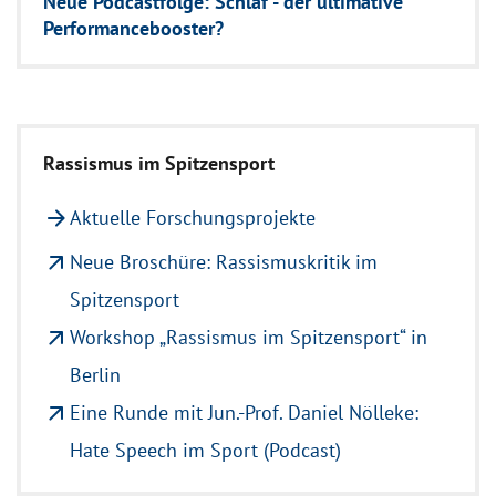
Neue Podcastfolge: Schlaf - der ultimative
Performancebooster?
Rassismus im Spitzensport
arrow_forward
Aktuelle Forschungsprojekte
arrow_outward
Neue Broschüre: Rassismuskritik im
Spitzensport
arrow_outward
Workshop „Rassismus im Spitzensport“ in
Berlin
arrow_outward
Eine Runde mit Jun.-Prof. Daniel Nölleke:
Hate Speech im Sport (Podcast)