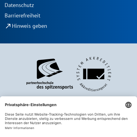
Datenschutz
Barrierefreiheit
north_east
Hinweis geben