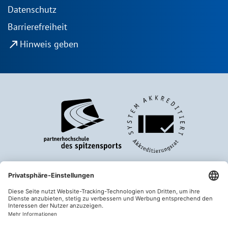
Datenschutz
Barrierefreiheit
north_east
Hinweis geben