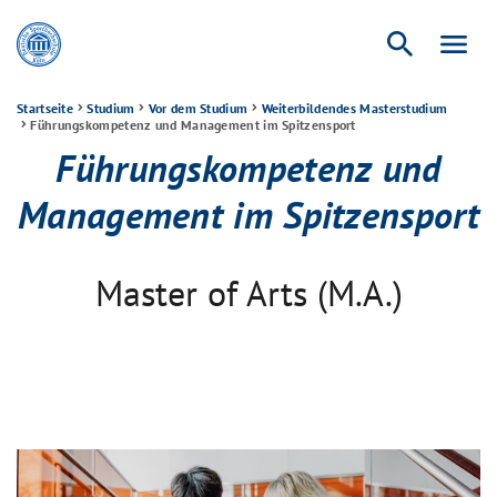
search
menu
Startseite
Studium
Vor dem Studium
Weiterbildendes Master­studium
Führungskompetenz und Management im Spitzensport
Führungskompetenz und
Management im Spitzensport
Master of Arts (M.A.)