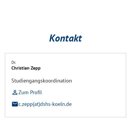
Kontakt
Dr.
Christian Zepp
Studiengangskoordination
person_outline
Zum Profil
mail
c.zepp(at)dshs-koeln.de