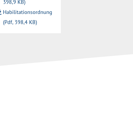
398,9 KB)
wnload
Habilitationsordnung
(Pdf, 398,4 KB)