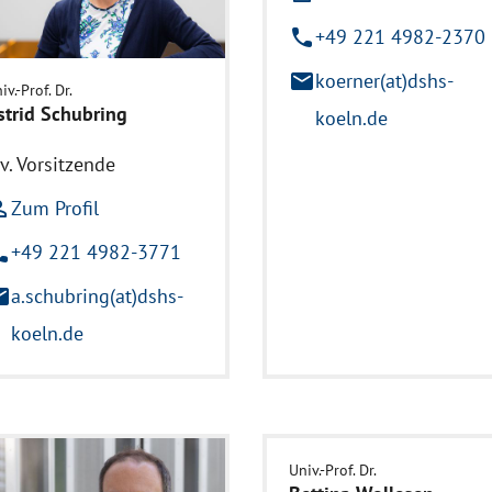
phone
+49 221 4982-2370
mail
koerner(at)dshs-
iv.-Prof. Dr.
strid Schubring
koeln.de
tv. Vorsitzende
utline
Zum Profil
ne
+49 221 4982-3771
il
a.schubring(at)dshs-
koeln.de
Univ.-Prof. Dr.