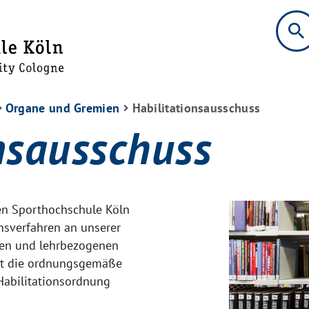
search
Organe und Gremien
Habilitationsausschuss
nsausschuss
en Sporthochschule Köln
onsverfahren an unserer
chen und lehrbezogenen
llt die ordnungsgemäße
Habilitationsordnung