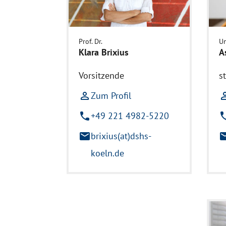
Prof. Dr.
Un
Klara Brixius
A
Vorsitzende
s
person_outline
Zum Profil
person_o
phone
+49 221 4982-5220
pho
mail
brixius(at)dshs-
ma
koeln.de