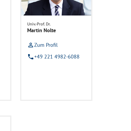
Univ.-Prof. Dr.
Martin Nolte
person_outline
Zum Profil
phone
+49 221 4982-6088