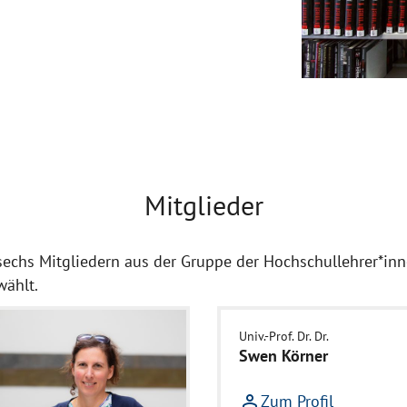
Mitglieder
sechs Mitgliedern aus der Gruppe der Hochschullehrer*inn
wählt.
Univ.-Prof. Dr. Dr.
Swen Körner
person_outline
Zum Profil