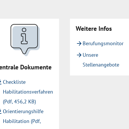
Weitere Infos
arrow_forward
Berufungsmonitor
arrow_forward
Unsere
Stellenangebote
entrale Dokumente
wnload
Checkliste
Habilitationsverfahren
(Pdf, 456,2 KB)
wnload
Orientierungshilfe
Habilitation (Pdf,