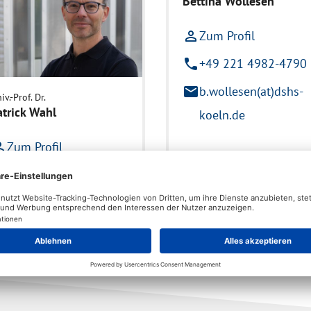
Bettina Wollesen
person_outline
Zum Profil
phone
+49 221 4982-4790
mail
b.wollesen(at)dshs-
iv.-Prof. Dr.
atrick Wahl
koeln.de
utline
Zum Profil
ne
+49 221 4982-6160
il
wahl(at)dshs-koeln.de