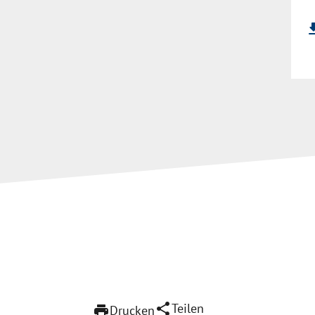
file_do
share
Teilen
print
Drucken