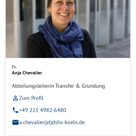
Dr.
Anja Chevalier
Abteilungsleiterin Transfer & Gründung
person_outline
Zum Profil
phone
+49 221 4982-6480
mail
a.chevalier(at)dshs-koeln.de