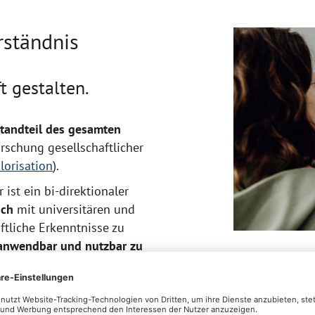
rständnis
t gestalten.
standteil des gesamten
orschung gesellschaftlicher
lorisation
).
ist ein bi-direktionaler
sch
mit universitären und
ftliche Erkenntnisse zu
t anwendbar und nutzbar zu
ndteil der strategischen