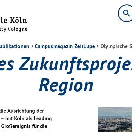
search
ublikationen
Campusmagazin ZeitLupe
Olympische S
es Zukunftsproje
Region
die Ausrichtung der
– mit Köln als Leading
 Großereignis für die