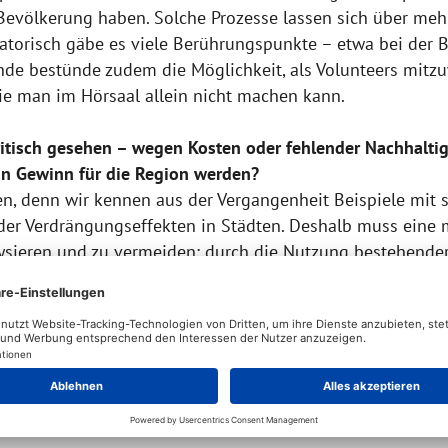
r Bevölkerung haben. Solche Prozesse lassen sich über m
satorisch gäbe es viele Berührungspunkte – etwa bei der 
ende bestünde zudem die Möglichkeit, als Volunteers mitz
ie man im Hörsaal allein nicht machen kann.
tisch gesehen – wegen Kosten oder fehlender Nachhaltigk
ein Gewinn für die Region werden?
en, denn wir kennen aus der Vergangenheit Beispiele mit s
der Verdrängungseffekten in Städten. Deshalb muss eine
lysieren und zu vermeiden: durch die Nutzung bestehender
nung und durch verbindliche Nachhaltigkeitsziele. Wenn I
en, Mobilität oder Stadtentwicklung – dann können die Spi
t „übergestülpt“ werden, sondern dass sie sich in die lang
 wichtig: Er sorgt dafür, dass eine solche Entscheidung d
d Bürger ihre Stimme abgeben. Warum lohnt es sich aus I