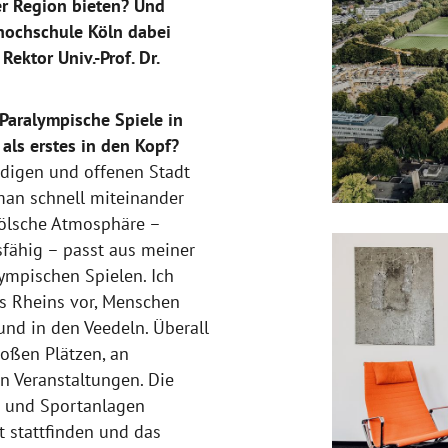
er Region bieten? Und
hochschule Köln dabei
ektor Univ.-Prof. Dr.
Paralympische Spiele in
als erstes in den Kopf?
endigen und offenen Stadt
 man schnell miteinander
kölsche Atmosphäre –
sfähig – passt aus meiner
ympischen Spielen. Ich
es Rheins vor, Menschen
 und in den Veedeln. Überall
oßen Plätzen, an
n Veranstaltungen. Die
n und Sportanlagen
t stattfinden und das