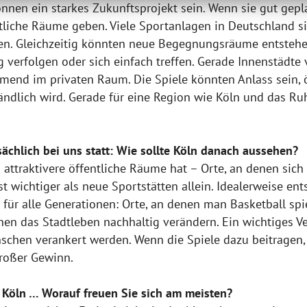
nen ein starkes Zukunftsprojekt sein. Wenn sie gut gepl
entliche Räume geben. Viele Sportanlagen in Deutschland s
n. Gleichzeitig könnten neue Begegnungsräume entstehe
verfolgen oder sich einfach treffen. Gerade Innenstädte ve
mend im privaten Raum. Die Spiele könnten Anlass sein, öf
ndlich wird. Gerade für eine Region wie Köln und das Ru
tsächlich bei uns statt: Wie sollte Köln danach aussehen?
ch attraktivere öffentliche Räume hat – Orte, an denen s
t wichtiger als neue Sportstätten allein. Idealerweise en
r alle Generationen: Orte, an denen man Basketball spiele
en das Stadtleben nachhaltig verändern. Ein wichtiges 
schen verankert werden. Wenn die Spiele dazu beitragen,
roßer Gewinn.
 Köln … Worauf freuen Sie sich am meisten?