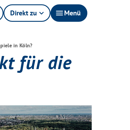
Direkt zu
keyboard_arrow_down
menu
Menü
piele in Köln?
kt für die