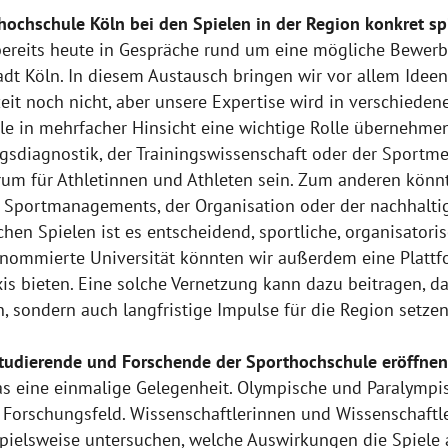
ochschule Köln bei den Spielen in der Region konkret sp
bereits heute in Gespräche rund um eine mögliche Bewer
dt Köln. In diesem Austausch bringen wir vor allem Ideen
erzeit noch nicht, aber unsere Expertise wird in verschiede
e in mehrfacher Hinsicht eine wichtige Rolle übernehmen
ngsdiagnostik, der Trainingswissenschaft oder der Sportme
trum für Athletinnen und Athleten sein. Zum anderen kön
s Sportmanagements, der Organisation oder der nachhalt
en Spielen ist es entscheidend, sportliche, organisatoris
nommierte Universität könnten wir außerdem eine Plattf
axis bieten. Eine solche Vernetzung kann dazu beitragen,
n, sondern auch langfristige Impulse für die Region setzen
tudierende und Forschende der Sporthochschule eröffnen
 eine einmalige Gelegenheit. Olympische und Paralympisc
 Forschungsfeld. Wissenschaftlerinnen und Wissenschaftl
spielsweise untersuchen, welche Auswirkungen die Spiele a