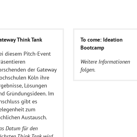
ateway Think Tank
To come: Ideation
Bootcamp
ei diesem Pitch-Event
räsentieren
Weitere Informationen
orschenden der Gateway
folgen.
ochschulen Köln ihre
rgebnisse, Lösungen
nd Gründungsideen. Im
nschluss gibt es
elegenheit zum
achlichen Austausch.
as Datum für den
ächsten Think Tank wird