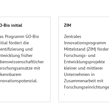
O-Bio initial
ZIM
as Programm GO-Bio
Zentrales
itial fördert die
Innovationsprogramm
dentifizierung und
Mittelstand (ZIM) förder
ntwicklung früher
Forschungs- und
ebenswissenschaftlicher
Entwicklungsprojekte
orschungsansätze mit
kleiner und mittlerer
rkennbarem
Unternehmen in
nnovationspotenzial.
Zusammenarbeit mit
Forschungseinrichtung
.