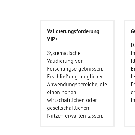
Validierungsförderung
G
VIP+
D
Systematische
in
Validierung von
I
Forschungsergebnissen,
E
Erschließung möglicher
l
Anwendungsbereiche, die
F
einen hohen
e
wirtschaftlichen oder
I
gesellschaftlichen
Nutzen erwarten lassen.