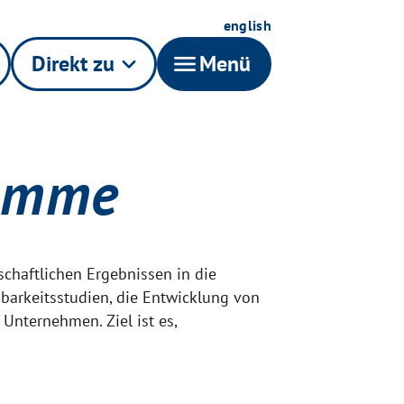
english
Direkt zu
keyboard_arrow_down
menu
Menü
ramme
chaftlichen Ergebnissen in die
hbarkeitsstudien, die Entwicklung von
Unternehmen. Ziel ist es,