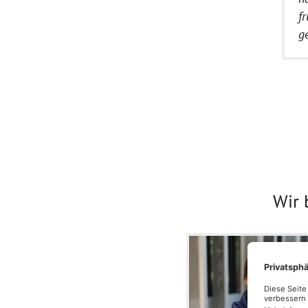
f
g
Wir 