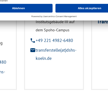
Müngersdorf 6
50933 Köln
Tran
Institutsgebäude III auf
dem Spoho-Campus
phone
+49 221 4982-6480
ng
mail
transferstelle(at)dshs-
koeln.de
480
hs-