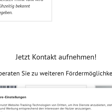
rühzeitig bekannt
egeben.
Jetzt Kontakt aufnehmen!
beraten Sie zu weiteren Fördermöglichke
Transfer & Gründung
location_on
Am Sportpark