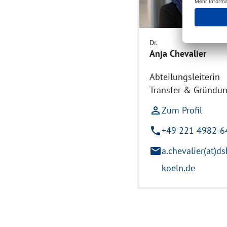
Dr.
Anja Chevalier
Abteilungsleiterin
Transfer & Gründu
person_outline
Zum Profil
phone
+49 221 4982-6
mail
a.chevalier(at)ds
koeln.de