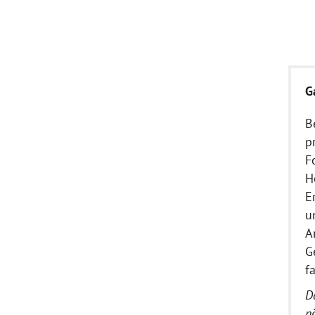
G
B
p
F
H
E
u
A
G
f
D
n