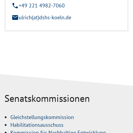
phone
+49 221 4982-7060
mail
ulrich(at)dshs-koeln.de
Senatskommissionen
Gleichstellungskommission
Habilitationsausschuss
Kommission für Nachhaltige Entwicklung