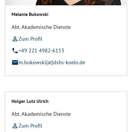
Melanie Bukowski
Abt. Akademische Dienste
person_outline
Zum Profil
phone
+49 221 4982-6153
mail
m.bukowski(at)dshs-koeln.de
Holger Lutz Ulrich
Abt. Akademische Dienste
person_outline
Zum Profil