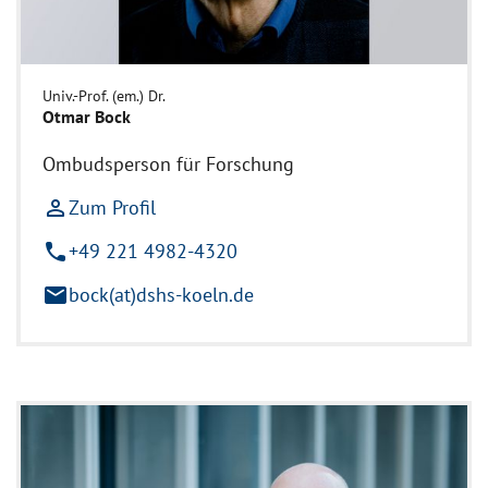
Univ.-Prof. (em.) Dr.
Otmar Bock
Ombudsperson für Forschung
person_outline
Zum Profil
phone
+49 221 4982-4320
mail
bock(at)dshs-koeln.de