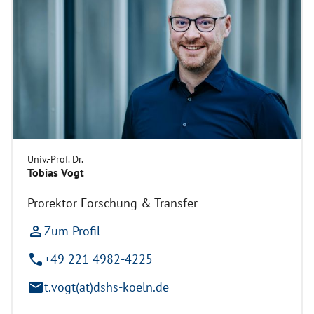
Univ.-Prof. Dr.
Tobias Vogt
Prorektor Forschung & Transfer
person_outline
Zum Profil
phone
+49 221 4982-4225
mail
t.vogt(at)dshs-koeln.de