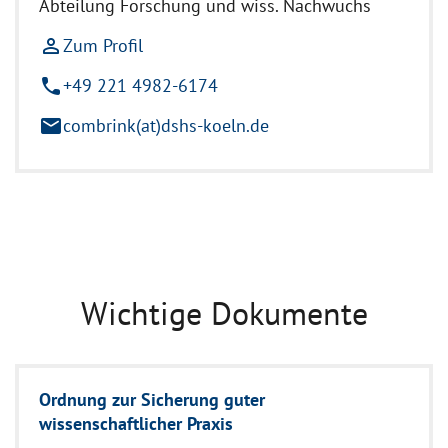
Abteilung Forschung und wiss. Nachwuchs
person_outline
Zum Profil
phone
+49 221 4982-6174
mail
combrink(at)dshs-koeln.de
Wichtige Dokumente
Ordnung zur Sicherung guter
wissenschaftlicher Praxis