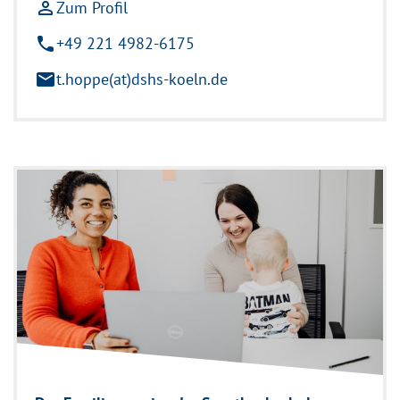
person_outline
Zum Profil
phone
+49 221 4982-6175
mail
t.hoppe(at)dshs-koeln.de