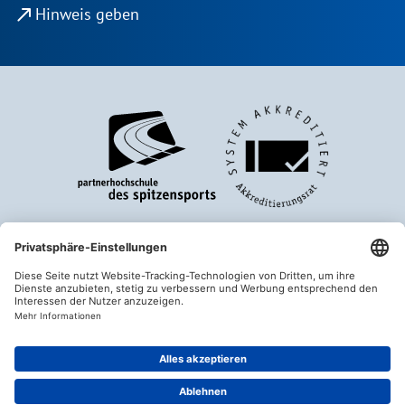
north_east
Hinweis geben