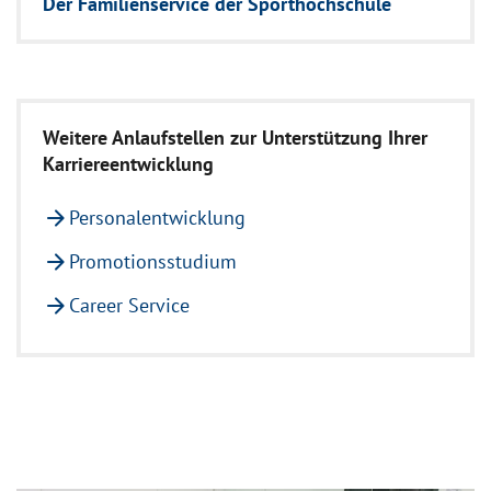
Der Familienservice der Sporthochschule
Weitere Anlaufstellen zur Unterstützung Ihrer
Karriereentwicklung
arrow_forward
Personalentwicklung
arrow_forward
Promotionsstudium
arrow_forward
Career Service