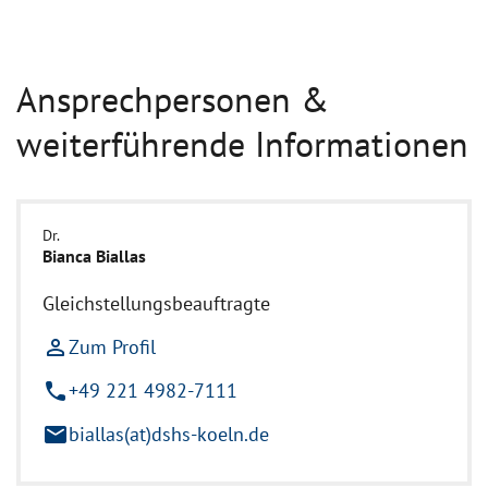
Ansprechpersonen &
weiterführende Informationen
Dr.
Bianca Biallas
Gleichstellungsbeauftragte
person_outline
Zum Profil
phone
+49 221 4982-7111
mail
biallas(at)dshs-koeln.de