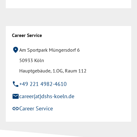
Career Service
location_on
Am Sportpark Müngersdorf 6
50933 Köln
Hauptgebäude, 1.OG, Raum 112
phone
+49 221 4982-4610
mail
career(at)dshs-koeln.de
link
Career Service