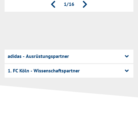
keyboard_arrow_left
keyboard_arrow_right
1/16
adidas - Ausrüstungspartner
1. FC Köln - Wissenschaftspartner