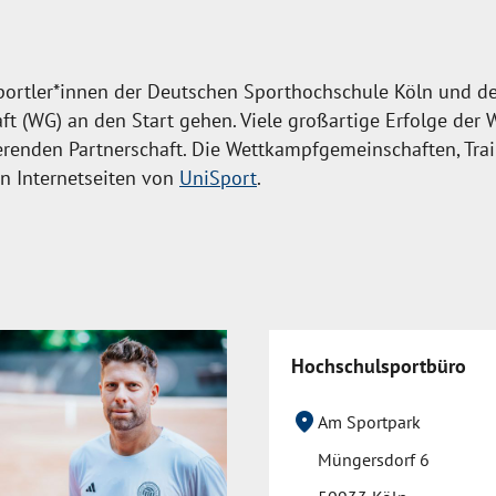
Sportler*innen der Deutschen Sporthochschule Köln und de
t (WG) an den Start gehen. Viele großartige Erfolge der 
nierenden Partnerschaft. Die Wettkampfgemeinschaften, Tr
n Internetseiten von
UniSport
.
Hochschulsportbüro
location_on
Am Sportpark
Müngersdorf 6