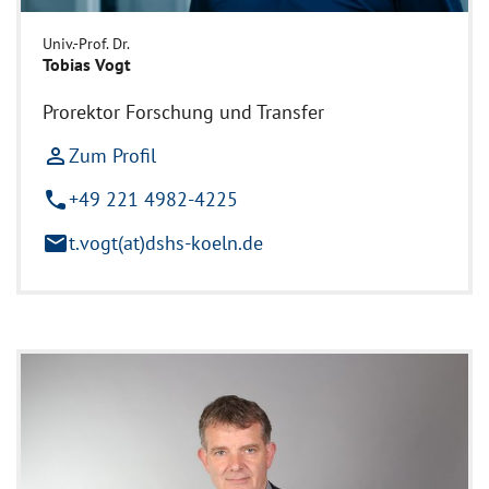
Univ.-Prof. Dr.
Tobias Vogt
Prorektor Forschung und Transfer
person_outline
Zum Profil
phone
+49 221 4982-4225
mail
t.vogt(at)dshs-koeln.de