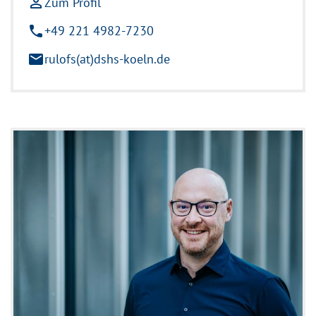
person_outline
Zum Profil
phone
+49 221 4982-7230
mail
rulofs(at)dshs-koeln.de