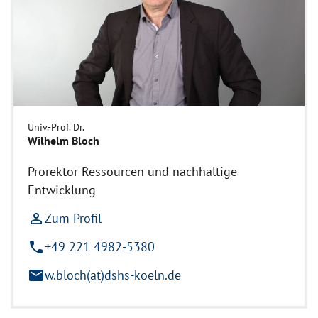
Univ.-Prof. Dr.
Wilhelm Bloch
Prorektor Ressourcen und nachhaltige
Entwicklung
person_outline
Zum Profil
phone
+49 221 4982-5380
mail
w.bloch(at)dshs-koeln.de