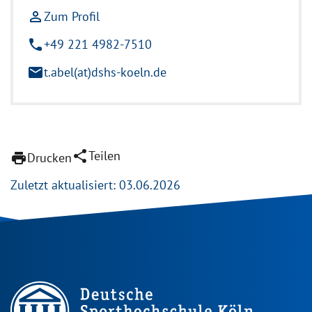
person_outline
Zum Profil
phone
+49 221 4982-7510
mail
t.abel(at)dshs-koeln.de
share
Teilen
print
Drucken
Zuletzt aktualisiert: 03.06.2026