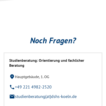
Noch Fragen?
Studienberatung: Orientierung und fachlicher
Beratung
location_on
Hauptgebäude, 1. OG
phone
+49 221 4982-2520
mail
studienberatung(at)dshs-koeln.de