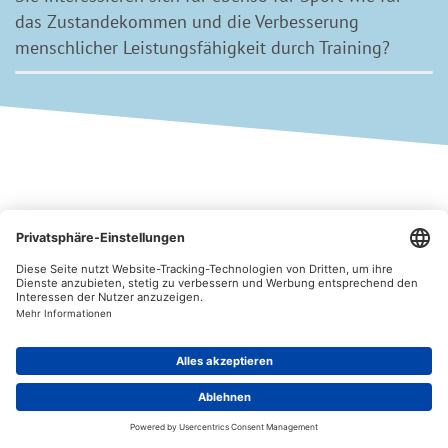
das Zustandekommen und die Verbesserung
menschlicher Leistungsfähigkeit durch Training?
share
Teilen
print
Drucken
Zuletzt aktualisiert: 01.06.2026