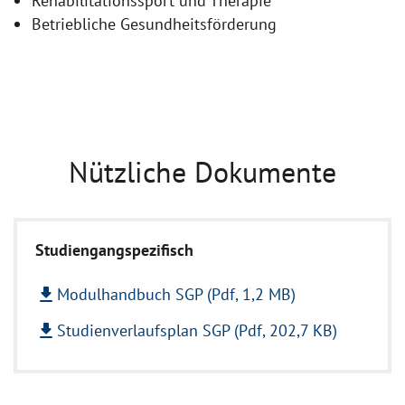
Rehabilitationssport und Therapie
Betriebliche Gesundheitsförderung
Nützliche Dokumente
Studiengangspezifisch
file_download
Modulhandbuch SGP (Pdf, 1,2 MB)
file_download
Studienverlaufsplan SGP (Pdf, 202,7 KB)