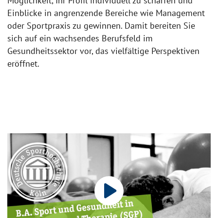
Möglichkeit, Ihr Profil individuell zu schärfen und
Einblicke in angrenzende Bereiche wie Management
oder Sportpraxis zu gewinnen. Damit bereiten Sie
sich auf ein wachsendes Berufsfeld im
Gesundheitssektor vor, das vielfältige Perspektiven
eröffnet.
play_arrow