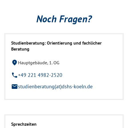
Noch Fragen?
Studienberatung: Orientierung und fachlicher
Beratung
location_on
Hauptgebäude, 1. OG
phone
+49 221 4982-2520
mail
studienberatung(at)dshs-koeln.de
Sprechzeiten