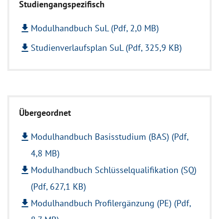
Studiengangspezifisch
file_download
Modulhandbuch SuL (Pdf, 2,0 MB)
file_download
Studienverlaufsplan SuL (Pdf, 325,9 KB)
Übergeordnet
file_download
Modulhandbuch Basisstudium (BAS) (Pdf,
4,8 MB)
file_download
Modulhandbuch Schlüsselqualifikation (SQ)
(Pdf, 627,1 KB)
file_download
Modulhandbuch Profilergänzung (PE) (Pdf,