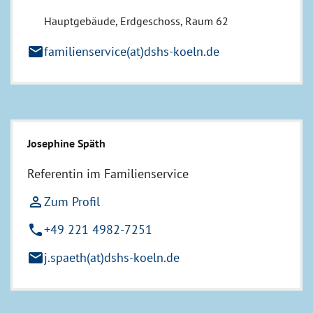
Hauptgebäude, Erdgeschoss, Raum 62
mail
familienservice(at)dshs-koeln.de
Josephine Späth
Referentin im Familienservice
person_outline
Zum Profil
phone
+49 221 4982-7251
mail
j.spaeth(at)dshs-koeln.de