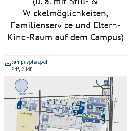
(u. a. mit Still- &
Wickelmöglichkeiten,
Familienservice und Eltern-
Kind-Raum auf dem Campus)
campusplan.pdf
save_alt
Pdf, 2 MB
Download "campusplan.pdf"