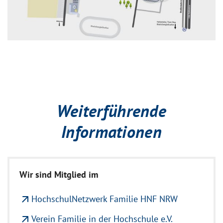
Weiterführende
Informationen
Wir sind Mitglied im
arrow_outward
HochschulNetzwerk Familie HNF NRW
arrow_outward
Verein Familie in der Hochschule e.V.