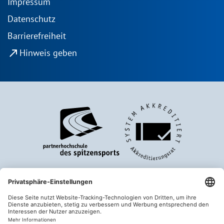
Impressum
Datenschutz
Barrierefreiheit
north_east
Hinweis geben