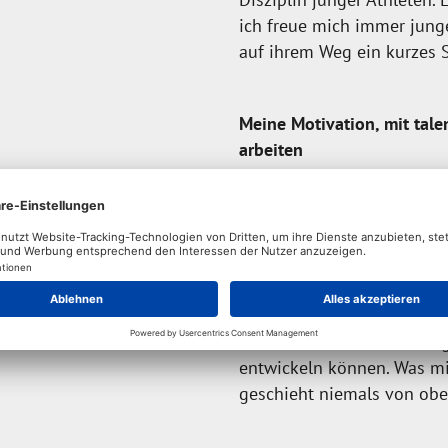
ich freue mich immer jung
auf ihrem Weg ein kurzes S
Meine Motivation, mit tal
arbeiten
Mich begeistern junge Tale
Laufbahn im Leistungsspor
ist es dabei Ihnen die Mög
individuell abgestimmte m
Ziel ist es die Sportler:i
dabei langfristig „unnütz
die individuellen Schwieri
entwickeln können. Was mi
geschieht niemals von obe