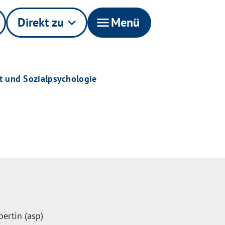
Direkt zu
keyboard_arrow_down
menu
Menü
t und Sozialpsychologie
ertin (asp)