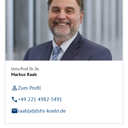
Univ.-Prof. Dr. Dr.
Markus Raab
person_outline
Zum Profil
phone
+49 221 4982-5491
mail
raab(at)dshs-koeln.de