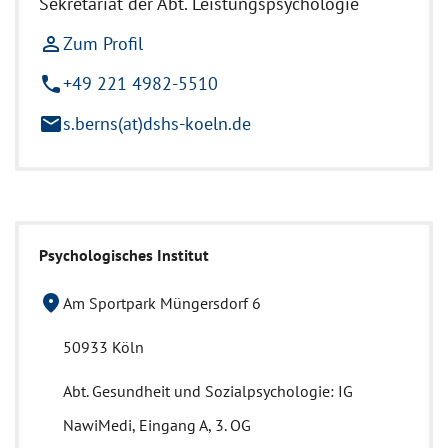
Sekretariat der Abt. Leistungspsychologie
person_outline
Zum Profil
phone
+49 221 4982-5510
mail
s.berns(at)dshs-koeln.de
Psychologisches Institut
location_on
Am Sportpark Müngersdorf 6
50933 Köln
Abt. Gesundheit und Sozialpsychologie: IG
NawiMedi, Eingang A, 3. OG