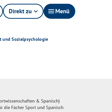
Direkt zu
keyboard_arrow_down
menu
Menü
t und Sozialpsychologie
portwissenschaften & Spanisch)
r die Fächer Sport und Spanisch