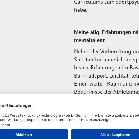
Curriculums zum sportpsyc
habe.
Meine allg. Erfahrungen mit
mentaltalent
Neben der Vorbereitung u
Sportabitur habe ich im s
bisher Erfahrungen im Bas
Bahnradsport, Leichtathle
Einen weiten Raum und ind
Bedürfnisse der Athlet:inn
spannend und mir ein beso
die Neugier, die Offenheit 
Nachwuchtathlet:innen.
Meine Motivation, mit tal