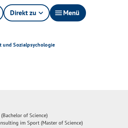
Direkt zu
keyboard_arrow_down
menu
Menü
t und Sozialpsychologie
(Bachelor of Science)
ulting im Sport (Master of Science)