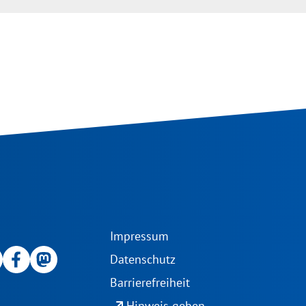
Impressum
Datenschutz
Barrierefreiheit
north_east
Hinweis geben