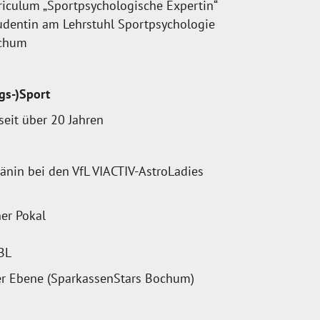
riculum „Sportpsychologische Expertin“
udentin am Lehrstuhl Sportpsychologie
ochum
gs-)Sport
seit über 20 Jahren
tänin bei den VfL VIACTIV-AstroLadies
er Pokal
BL
ler Ebene (SparkassenStars Bochum)