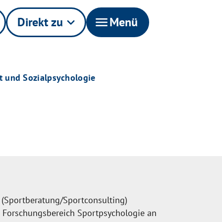
Direkt zu
keyboard_arrow_down
menu
Menü
t und Sozialpsychologie
 (Sportberatung/Sportconsulting)
 Forschungsbereich Sportpsychologie an