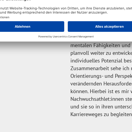
Meine Motivation, mit tal
arbeiten
…besteht darin, gemeinsam
mentalen Fähigkeiten und 
planvoll weiter zu entwicke
individuelles Potenzial be
Zusammenarbeit sehe ich m
Orientierungs- und Perspe
verändernden Herausforde
können. Hierbei ist es mir 
Nachwuchsathlet:innen stet
und sie so in ihren unter
Karriereweges zu begleiten