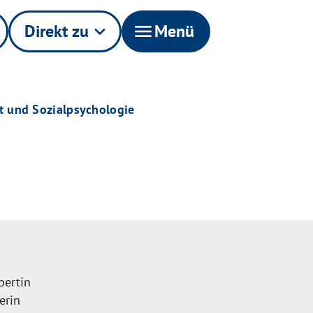
Direkt zu
keyboard_arrow_down
menu
Menü
t und Sozialpsychologie
pertin
erin