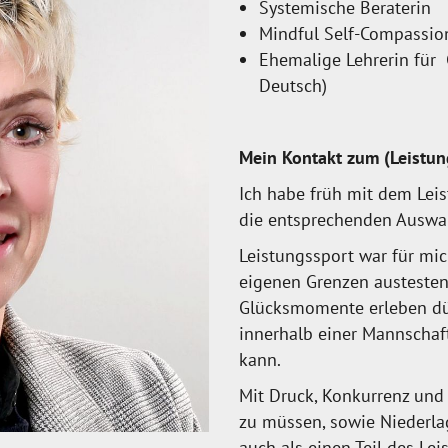
Systemische Beraterin
Mindful Self-Compassion
Ehemalige Lehrerin für
Deutsch)
Mein Kontakt zum (Leistun
Ich habe früh mit dem Le
die entsprechenden Auswah
Leistungssport war für mi
eigenen Grenzen austesten 
Glücksmomente erleben dü
innerhalb einer Mannschaft
kann.
Mit Druck, Konkurrenz und
zu müssen, sowie Niederlag
auch als einen Teil des Le