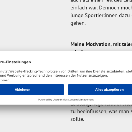
einfach war. Dennoch möcht
junge Sportler:innen dazu
gehen.
Meine Motivation, mit tal
arbeiten
Grundsätzlich arbeite ich 
Sportler:innen, weil die Fo
bemerkenswert sind und mi
unterstützen.
Sportpsychologische Metho
Leistung, Regeneration, Ko
zu beeinflussen, was man s
sollte.