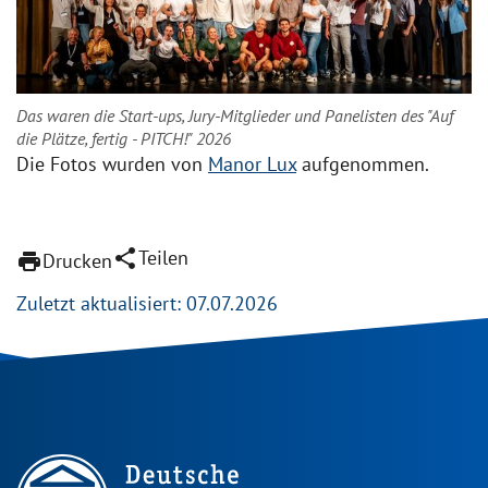
Das waren die Start-ups, Jury-Mitglieder und Panelisten des "Auf
die Plätze, fertig - PITCH!" 2026
Die Fotos wurden von
Manor Lux
aufgenommen.
share
Teilen
print
Drucken
Zuletzt aktualisiert: 07.07.2026