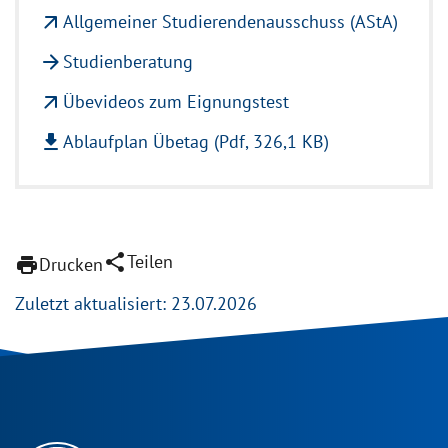
arrow_outward
Allgemeiner Studierendenausschuss (AStA)
arrow_forward
Studienberatung
arrow_outward
Übevideos zum Eignungstest
file_download
Ablaufplan Übetag (Pdf, 326,1 KB)
share
Teilen
print
Drucken
Zuletzt aktualisiert: 23.07.2026