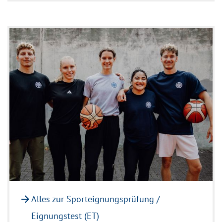
arrow_forward
Alles zur Sporteignungsprüfung /
Eignungstest (ET)