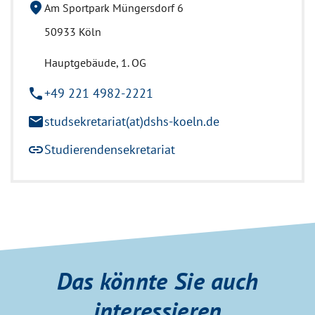
location_on
Am Sportpark Müngersdorf 6
50933 Köln
Hauptgebäude, 1. OG
phone
+49 221 4982-2221
mail
studsekretariat(at)dshs-koeln.de
link
Studierendensekretariat
Das könnte Sie auch
interessieren