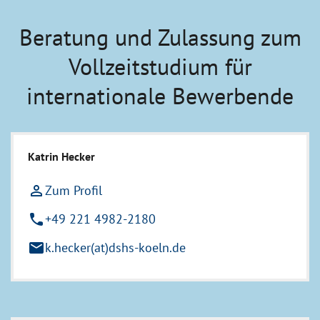
Beratung und Zulassung zum
Vollzeitstudium für
internationale Bewerbende
Katrin Hecker
person_outline
Zum Profil
phone
+49 221 4982-2180
mail
k.hecker(at)dshs-koeln.de