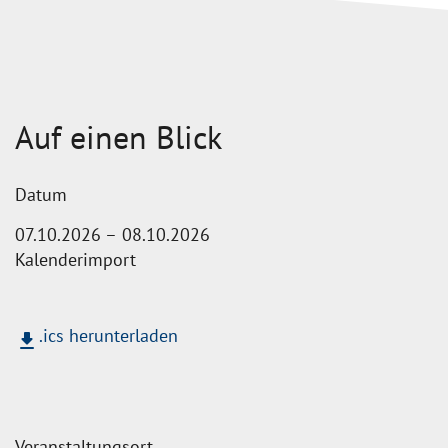
Auf einen Blick
Datum
bis
07.10.2026
–
08.10.2026
Kalenderimport
.ics herunterladen
download
Veranstaltungsort