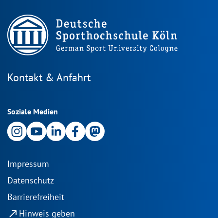
Kontakt & Anfahrt
Soziale Medien
Impressum
Datenschutz
Barrierefreiheit
north_east
Hinweis geben