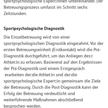
sportpsychologische Expert:innen untereinander. Der
Betreuungsprozess umfasst im Schnitt sechs
Zeitstunden.
Sportpsychologische Diagnostik
Die Einzelbetreuung wird von einer
sportpsychologischen Diagnostik eingerahmt. Vor der
ersten Betreuungseinheit (Erstkontakt) wird die Prä-
Diagnostik durchgeführt, um das Anliegen des:r
Athlet:in zu erfassen. Basierend auf den Ergebnissen
der Prä-Diagnostik und einem Erstgespräch
erarbeiten der:die Athlet:in und der:die
sportpsychologische Expert:in gemeinsam die Ziele
der Betreuung. Durch die Post-Diagnostik kann der
Erfolg der Betreuung verdeutlicht und
weiterführende Maßnahmen abschließend
besprochen werden.