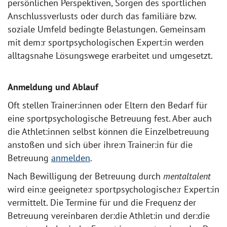
persönlichen Perspektiven, Sorgen des sportlichen
Anschlussverlusts oder durch das familiäre bzw.
soziale Umfeld bedingte Belastungen. Gemeinsam
mit dem:r sportpsychologischen Expert:in werden
alltagsnahe Lösungswege erarbeitet und umgesetzt.
Anmeldung und Ablauf
Oft stellen Trainer:innen oder Eltern den Bedarf für
eine sportpsychologische Betreuung fest. Aber auch
die Athlet:innen selbst können die Einzelbetreuung
anstoßen und sich über ihre:n Trainer:in für die
Betreuung
anmelden
.
Nach Bewilligung der Betreuung durch
mentaltalent
wird ein:e geeignete:r sportpsychologische:r Expert:in
vermittelt. Die Termine für und die Frequenz der
Betreuung vereinbaren der:die Athlet:in und der:die