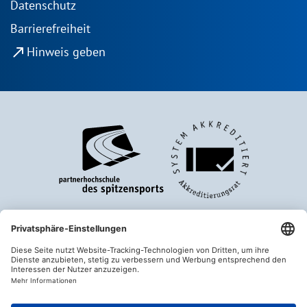
Datenschutz
Barrierefreiheit
north_east
Hinweis geben