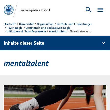
search
menu
Psychologisches Institut
Startseite
Universität
Organisation
Institute und Einrichtungen
Psychologie
Gesundheit und Sozialpsychologie
Initiativen & Transferprojekte
mentaltalent
Einzelbetreuung
Inhalte dieser Seite
expand_more
mentaltalent