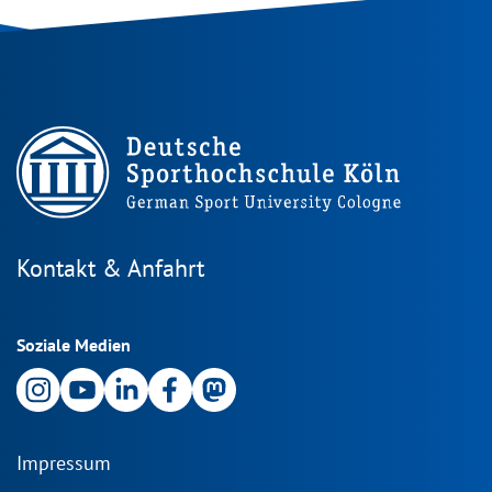
Kontakt & Anfahrt
Soziale Medien
Impressum