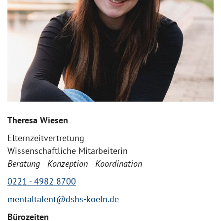
Theresa Wiesen
Elternzeitvertretung
Wissenschaftliche Mitarbeiterin
Beratung - Konzeption - Koordination
0221 - 4982 8700
mentaltalent@­dshs-koeln.de
Bürozeiten