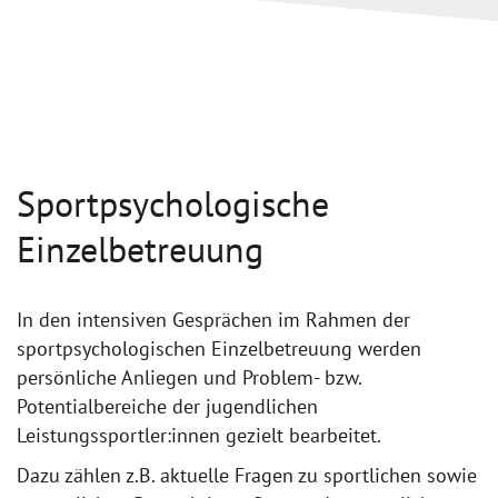
Sportpsychologische
Einzelbetreuung
In den intensiven Gesprächen im Rahmen der
sportpsychologischen Einzelbetreuung werden
persönliche Anliegen und Problem- bzw.
Potentialbereiche der jugendlichen
Leistungssportler:innen gezielt bearbeitet.
Dazu zählen z.B. aktuelle Fragen zu sportlichen sowie