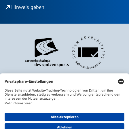
north_east
Hinweis geben