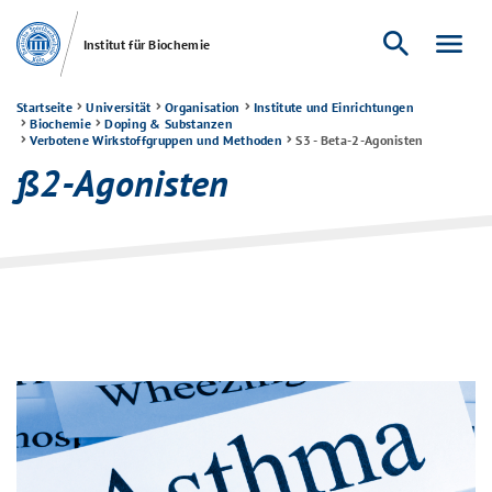
search
menu
Institut für Biochemie
Startseite
Universität
Organisation
Institute und Einrichtungen
Biochemie
Doping & Substanzen
Verbotene Wirkstoffgruppen und Methoden
S3 - Beta-2-Agonisten
ß2-Agonisten