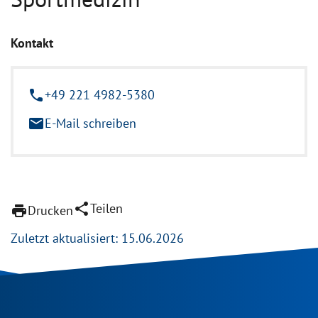
Kontakt
phone
+49 221 4982-5380
email
E-Mail schreiben
share
Teilen
print
Drucken
Zuletzt aktualisiert: 15.06.2026