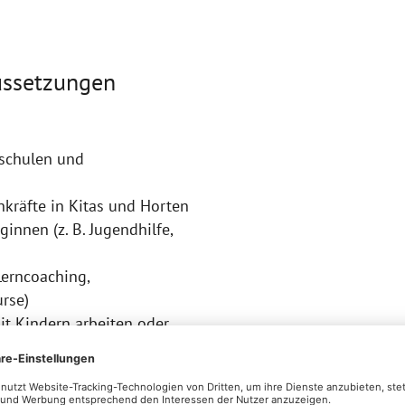
ussetzungen
schulen und
kräfte in Kitas und Horten
innen (z. B. Jugendhilfe,
 Lerncoaching,
urse)
mit Kindern arbeiten oder