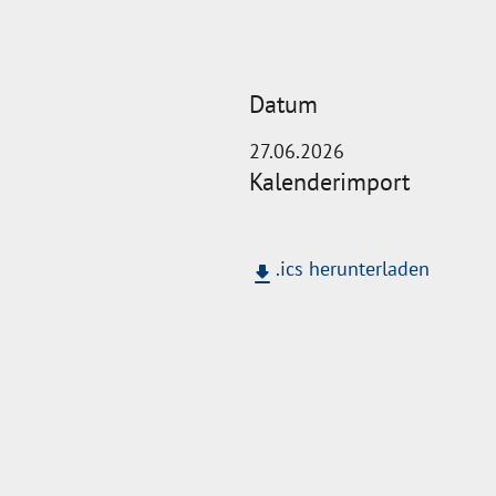
Datum
27.06.2026
Kalenderimport
.ics herunterladen
download