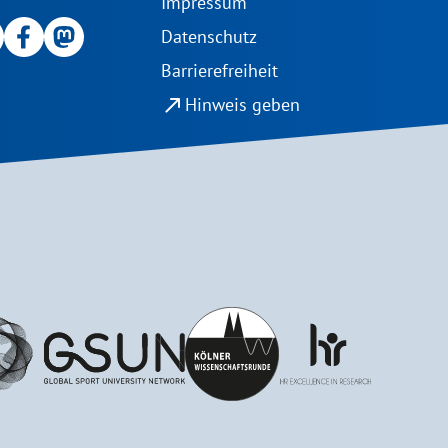
Impressum
Datenschutz
Barrierefreiheit
north_east
Hinweis geben