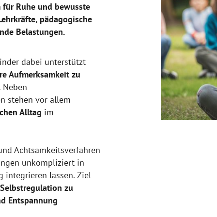
m für Ruhe und bewusste
Lehrkräfte, pädagogische
ende Belastungen.
inder dabei unterstützt
re Aufmerksamkeit zu
.
Neben
n stehen vor allem
chen Alltag
im
und Achtsamkeitsverfahren
ungen unkompliziert in
 integrieren lassen. Ziel
 Selbstregulation zu
nd Entspannung