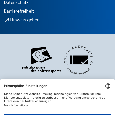
Datenschutz
Barrierefreiheit
north_east
Hinweis geben