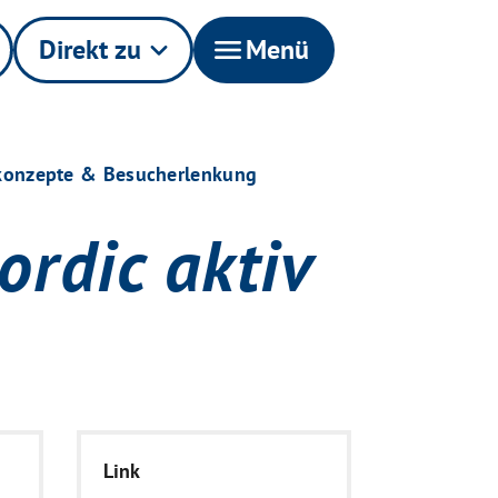
Direkt zu
keyboard_arrow_down
menu
Menü
lkonzepte & Besucherlenkung
ordic aktiv
Link