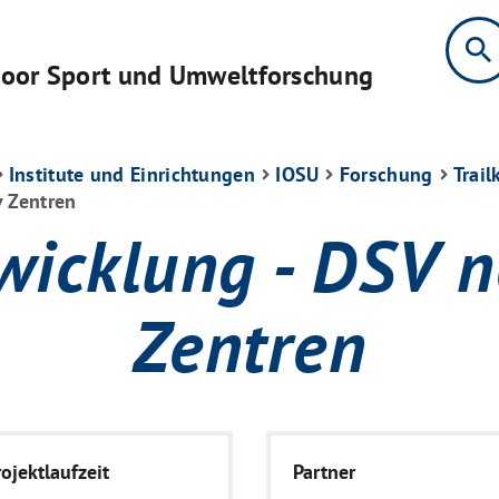
search
tdoor Sport und Umweltforschung
Institute und Einrichtungen
IOSU
Forschung
Trai
v Zentren
icklung - DSV n
Zentren
rojektlaufzeit
Partner