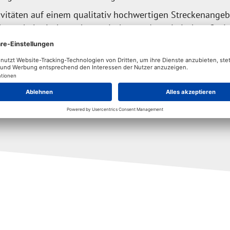
ivitäten auf einem qualitativ hochwertigen Streckenang
hen, ökologischen, ökonomischen und touristischen Gesic
it dem DSV und der SIS
1659 Strecken
in Deutschland bea
über 7.000 zertifizierte Nordic Walking Kilometer.
In den l
rteilt auf 11.733 vermessenen Streckenkilometer.
eption, Vermessung, Klassifizierung, Homologierung, Zert
ür Winter und Sommer.