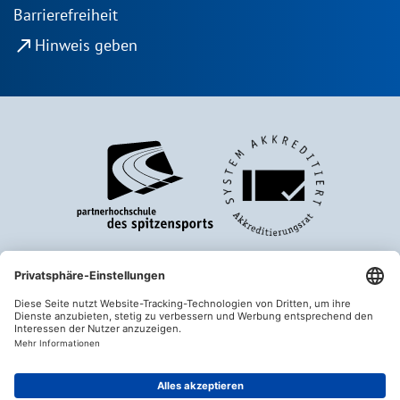
Barrierefreiheit
north_east
Hinweis geben