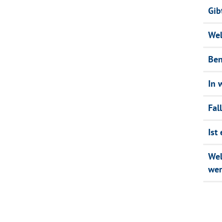
Gib
Wel
Ben
In 
Fal
Ist
Wel
wer