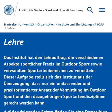
search
menu
Institut für Outdoor Sport und Umweltforschung
Startseite
Universität
Organisation
Institute und Einrichtungen
IOSU
Lehre
Lehre
Das Institut hat den Lehrauftrag, die verschiedenen
Aspekte sportlicher Praxis im Outdoor Sport sowie
verwandten Sportartenbereichen zu vermitteln.
Dieser Aufgabe stellt sich das Institut aus der
Überzeugung, dass nur ein umfassender und
praxisorientierter Ansatz der Vermittlung im Outdoor
Sport und den dazugehörigen Sportartendisziplinen
gerecht werden kann.
Auf den folgenden Seiten finden Sie eine Darstellung