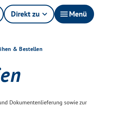
Direkt zu
keyboard_arrow_down
menu
Menü
ihen & Bestellen
ien
 und Dokumentenlieferung sowie zur