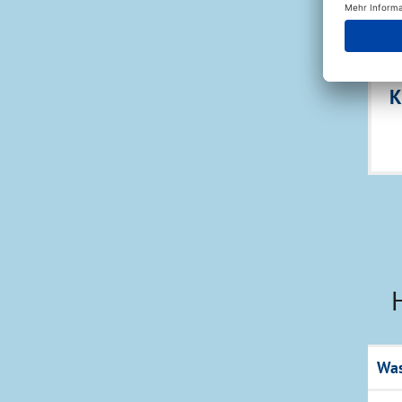
F
f
K
Was