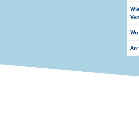
Wie
Ver
Wo 
An 