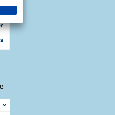
en
ze
e