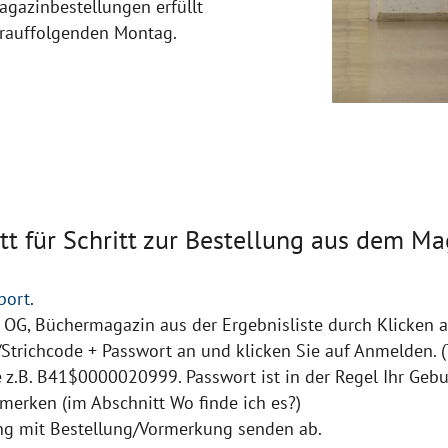
agazinbestellungen erfüllt
darauffolgenden Montag.
tt für Schritt zur Bestellung aus dem M
port
.
. OG, Büchermagazin aus der Ergebnisliste durch Klicken a
/Strichcode + Passwort an und klicken Sie auf Anmelden. (
e z.B. B41$0000020999. Passwort ist in der Regel Ihr Geb
rmerken (im Abschnitt Wo finde ich es?)
ng mit Bestellung/Vormerkung senden ab.