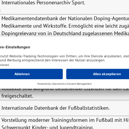
Internationales Personenarchiv Sport.
g
Medikamentendatenbank der Nationalen Doping-Agentur. 
Medikamente und Wirkstoffe. Ermöglicht eine leicht zugä
Dopingrelevanz von in Deutschland zugelassenen Medik
Informationen zu Auswirkungen von Sport und Freizeit a
Bundesamtes für Naturschutz BfN (D) in Zusammenarbe
(CH).
Bietet Informationen zu Bewerbung und Zulassung, zum
den beruflichen Möglichkeiten nach dem Studium.
Gateway to multidisciplinary research on the Games. Ein 
Volltexte sind aufgrund bestehender Lizenzen für den 
freigeschaltet.
Internationale Datenbank der Fußballstatistiken.
Vorstellung moderner Trainingsformen im Fußball mit Hil
Schwerpunkt Kinder- und Jugendtraining.