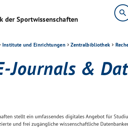
search
ek der Sportwissenschaften
Institute und Einrichtungen
Zentralbibliothek
Reche
 E-Journals & Da
haften stellt ein umfassendes digitales Angebot für Studi
zierte und frei zugängliche wissenschaftliche Datenbanke