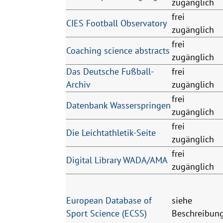
zugänglich
frei
CIES Football Observatory
zugänglich
frei
Coaching science abstracts
zugänglich
Das Deutsche Fußball-
frei
Archiv
zugänglich
frei
Datenbank Wasserspringen
zugänglich
frei
Die Leichtathletik-Seite
zugänglich
frei
Digital Library WADA/AMA
zugänglich
European Database of
siehe
Sport Science (ECSS)
Beschreibun