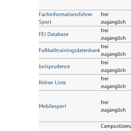
Fachinformationsführer
frei
Sport
zugänglich
frei
FEI Database
zugänglich
frei
Fußballtrainingsdatenbank
zugänglich
frei
Jurisprudence
zugänglich
frei
Kölner Liste
zugänglich
frei
Mobilesport
zugänglich
Campuslizen