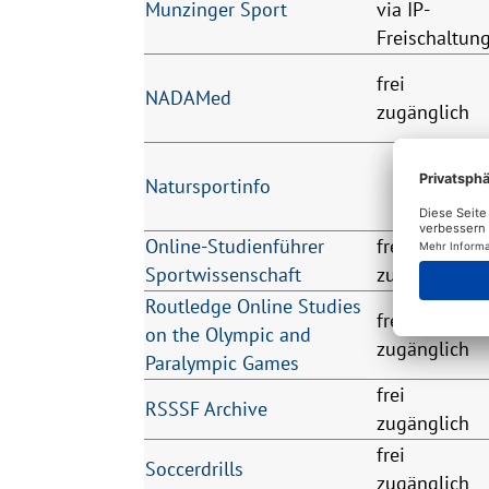
Munzinger Sport
via IP-
Freischaltun
frei
NADAMed
zugänglich
Natursportinfo
Online-Studienführer
frei
Sportwissenschaft
zugänglich
Routledge Online Studies
frei
on the Olympic and
zugänglich
Paralympic Games
frei
RSSSF Archive
zugänglich
frei
Soccerdrills
zugänglich