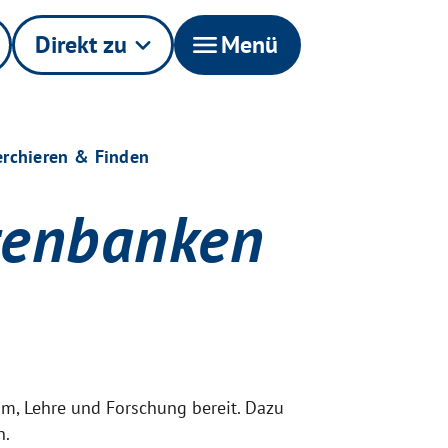
Direkt zu
keyboard_arrow_down
menu
Menü
rchieren & Finden
tenbanken
um, Lehre und Forschung bereit. Dazu
n.