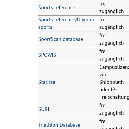
frei
Sports reference
zugänglich
Sports reference/Olympic
frei
sports
zugänglich
frei
SportScan database
zugänglich
frei
SPOWIS
zugänglich
Campuslizen
via
Statista
Shibboleth
oder IP-
Freischaltun
frei
SURF
zugänglich
frei
Triathlon Database
zugänglich