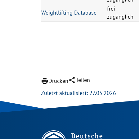
frei
Weightlifting Database
zugänglich
share
Teilen
print
Drucken
Zuletzt aktualisiert: 27.05.2026