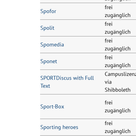
frei
Spofor
zugänglich
frei
Spolit
zugänglich
frei
Spomedia
zugänglich
frei
Sponet
zugänglich
Campuslizen
SPORTDiscus with Full
via
Text
Shibboleth
frei
Sport-Box
zugänglich
frei
Sporting heroes
zugänglich