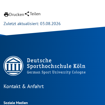
share
Teilen
print
Drucken
Zuletzt aktualisiert: 03.08.2026
Kontakt & Anfahrt
Soziale Medien