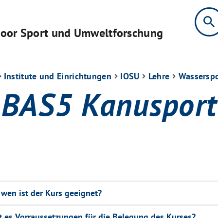
search
tdoor Sport und Umweltforschung
Institute und Einrichtungen
IOSU
Lehre
Wasserspo
BAS5 Kanusport
 wen ist der Kurs geeignet?
t es Vorraussetzungen für die Belegung des Kurses?