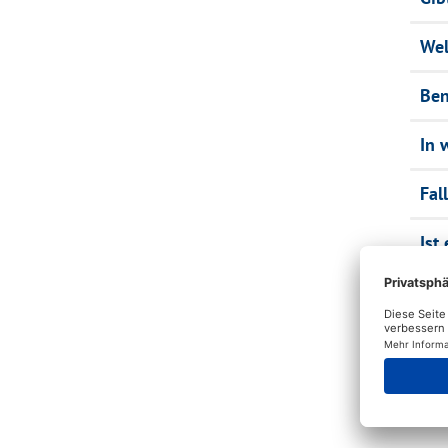
Wel
Ben
In 
Fal
Ist
Wel
wer