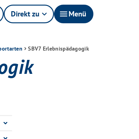
Direkt zu
keyboard_arrow_down
menu
Menü
portarten
SBV7 Erlebnispädagogik
ogik