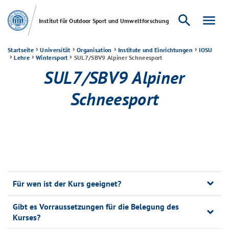
search
menu
Institut für Outdoor Sport und Umweltforschung
Startseite
Universität
Organisation
Institute und Einrichtungen
IOSU
Lehre
Wintersport
SUL7/SBV9 Alpiner Schneesport
SUL7/SBV9 Alpiner
Schneesport
Für wen ist der Kurs geeignet?
Gibt es Vorraussetzungen für die Belegung des
Kurses?