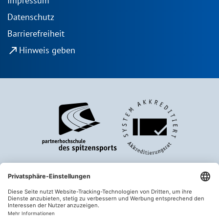
Impressum
Datenschutz
Barrierefreiheit
north_east
Hinweis geben