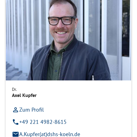
Dr.
Axel Kupfer
person_outline
Zum Profil
phone
+49 221 4982-8615
mail
A.Kupfer(at)dshs-koeln.de