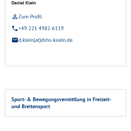
Daniel Klein
person_outline
Zum Profil
phone
+49 221 4982-6119
mail
d.klein(at)dshs-koeln.de
Sport- & Bewegungs­vermittlung in Freizeit-
und Breitensport