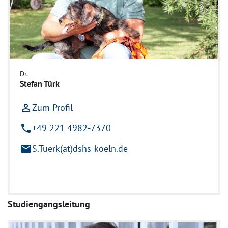
Dr.
Stefan Türk
person_outline
Zum Profil
phone
+49 221 4982-7370
mail
S.Tuerk(at)dshs-koeln.de
Studiengangsleitung